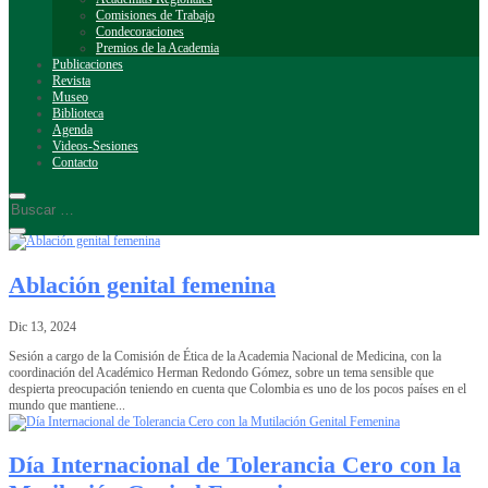
Comisiones de Trabajo
Condecoraciones
Premios de la Academia
Publicaciones
Revista
Museo
Biblioteca
Agenda
Videos-Sesiones
Contacto
Ablación genital femenina
Dic 13, 2024
Sesión a cargo de la Comisión de Ética de la Academia Nacional de Medicina, con la
coordinación del Académico Herman Redondo Gómez, sobre un tema sensible que
despierta preocupación teniendo en cuenta que Colombia es uno de los pocos países en el
mundo que mantiene...
Día Internacional de Tolerancia Cero con la