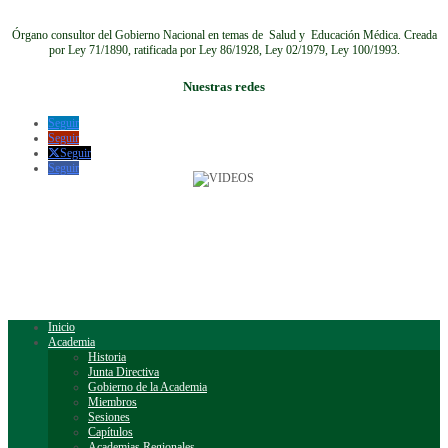
Órgano consultor del Gobierno Nacional en temas de Salud y Educación Médica.
Creada
por Ley 71/1890, ratificada por Ley 86/1928, Ley 02/1979, Ley 100/1993.
Nuestras redes
Seguir
Seguir
Seguir
Seguir
Inicio
Academia
Historia
Junta Directiva
Gobierno de la Academia
Miembros
Sesiones
Capítulos
Academias Regionales