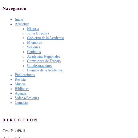
Navegación
Inicio
Academia
Historia
Junta Directiva
Gobierno de la Academia
Miembros
Sesiones
Capítulos
Academias Regionales
Comisiones de Trabajo
Condecoraciones
Premios de la Academia
Publicaciones
Revista
Museo
Biblioteca
Agenda
Videos-Sesiones
Contacto
DIRECCIÓN
Cra. 7ª # 69-11