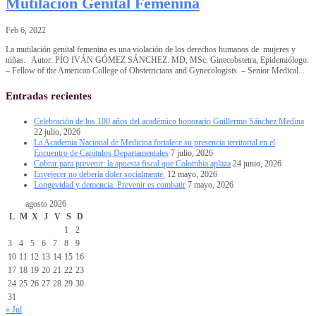
Mutilación Genital Femenina
Feb 6, 2022
La mutilación genital femenina es una violación de los derechos humanos de mujeres y
niñas. Autor: PÍO IVÁN GÓMEZ SÁNCHEZ. MD, MSc. Ginecobstetra, Epidemiólogo.
– Fellow of the American College of Obstetricians and Gynecologists. – Senior Medical...
Entradas recientes
Celebración de los 100 años del académico honorario Guillermo Sánchez Medina
22 julio, 2026
La Academia Nacional de Medicina fortalece su presencia territorial en el
Encuentro de Capítulos Departamentales
7 julio, 2026
Cobrar para prevenir: la apuesta fiscal que Colombia aplaza
24 junio, 2026
Envejecer no debería doler socialmente.
12 mayo, 2026
Longevidad y demencia. Prevenir es combatir
7 mayo, 2026
agosto 2026
L
M
X
J
V
S
D
1
2
3
4
5
6
7
8
9
10
11
12
13
14
15
16
17
18
19
20
21
22
23
24
25
26
27
28
29
30
31
« Jul