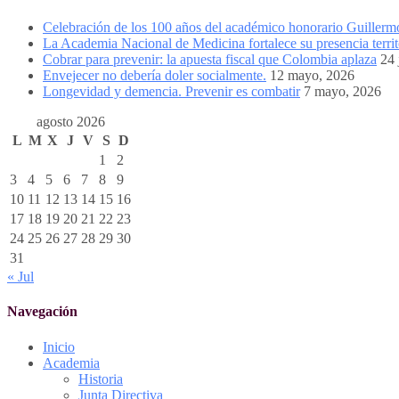
Celebración de los 100 años del académico honorario Guiller
La Academia Nacional de Medicina fortalece su presencia territ
Cobrar para prevenir: la apuesta fiscal que Colombia aplaza
24 
Envejecer no debería doler socialmente.
12 mayo, 2026
Longevidad y demencia. Prevenir es combatir
7 mayo, 2026
agosto 2026
L
M
X
J
V
S
D
1
2
3
4
5
6
7
8
9
10
11
12
13
14
15
16
17
18
19
20
21
22
23
24
25
26
27
28
29
30
31
« Jul
Navegación
Inicio
Academia
Historia
Junta Directiva