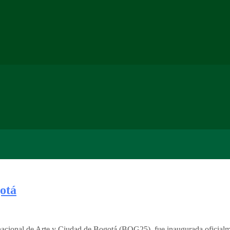
otá
acional de Arte y Ciudad de Bogotá (BOG25), fue inaugurada oficialme