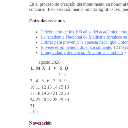
En el proceso de creación del monumento en honor al 
concurso. Esta elección marca un hito significativo, pu
Entradas recientes
Celebración de los 100 años del académico hon
La Academia Nacional de Medicina fortalece su p
Cobrar para prevenir: la apuesta fiscal que Colo
Envejecer no debería doler socialmente.
12 may
Longevidad y demencia. Prevenir es combatir
7
agosto 2026
L
M
X
J
V
S
D
1
2
3
4
5
6
7
8
9
10
11
12
13
14
15
16
17
18
19
20
21
22
23
24
25
26
27
28
29
30
31
« Jul
Navegación