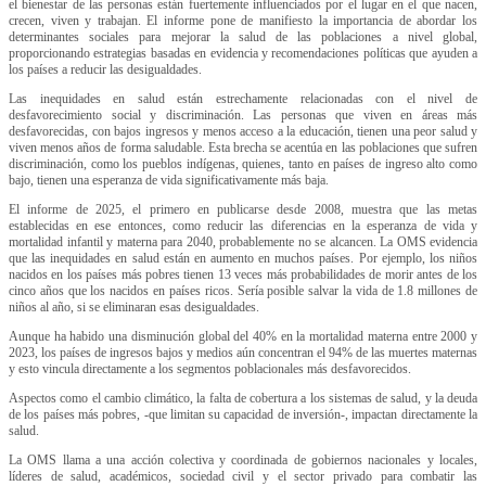
el bienestar de las personas están fuertemente influenciados por el lugar en el que nacen,
crecen, viven y trabajan. El informe pone de manifiesto la importancia de abordar los
determinantes sociales para mejorar la salud de las poblaciones a nivel global,
proporcionando estrategias basadas en evidencia y recomendaciones políticas que ayuden a
los países a reducir las desigualdades.
Las inequidades en salud están estrechamente relacionadas con el nivel de
desfavorecimiento social y discriminación. Las personas que viven en áreas más
desfavorecidas, con bajos ingresos y menos acceso a la educación, tienen una peor salud y
viven menos años de forma saludable. Esta brecha se acentúa en las poblaciones que sufren
discriminación, como los pueblos indígenas, quienes, tanto en países de ingreso alto como
bajo, tienen una esperanza de vida significativamente más baja.
El informe de 2025, el primero en publicarse desde 2008, muestra que las metas
establecidas en ese entonces, como reducir las diferencias en la esperanza de vida y
mortalidad infantil y materna para 2040, probablemente no se alcancen. La OMS evidencia
que las inequidades en salud están en aumento en muchos países. Por ejemplo, los niños
nacidos en los países más pobres tienen 13 veces más probabilidades de morir antes de los
cinco años que los nacidos en países ricos. Sería posible salvar la vida de 1.8 millones de
niños al año, si se eliminaran esas desigualdades.
Aunque ha habido una disminución global del 40% en la mortalidad materna entre 2000 y
2023, los países de ingresos bajos y medios aún concentran el 94% de las muertes maternas
y esto vincula directamente a los segmentos poblacionales más desfavorecidos.
Aspectos como el cambio climático, la falta de cobertura a los sistemas de salud, y la deuda
de los países más pobres, -que limitan su capacidad de inversión-, impactan directamente la
salud.
La OMS llama a una acción colectiva y coordinada de gobiernos nacionales y locales,
líderes de salud, académicos, sociedad civil y el sector privado para combatir las