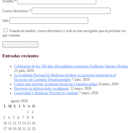
Nombre
*
Correo electrónico
*
Web
Guarda mi nombre, correo electrónico y web en este navegador para la próxima vez
que comente.
Entradas recientes
Celebración de los 100 años del académico honorario Guillermo Sánchez Medina
22 julio, 2026
La Academia Nacional de Medicina fortalece su presencia territorial en el
Encuentro de Capítulos Departamentales
7 julio, 2026
Cobrar para prevenir: la apuesta fiscal que Colombia aplaza
24 junio, 2026
Envejecer no debería doler socialmente.
12 mayo, 2026
Longevidad y demencia. Prevenir es combatir
7 mayo, 2026
agosto 2026
L
M
X
J
V
S
D
1
2
3
4
5
6
7
8
9
10
11
12
13
14
15
16
17
18
19
20
21
22
23