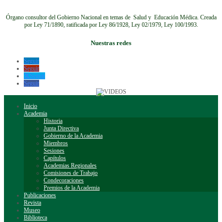
Órgano consultor del Gobierno Nacional en temas de Salud y Educación Médica.
Creada
por Ley 71/1890, ratificada por Ley 86/1928, Ley 02/1979, Ley 100/1993.
Nuestras redes
Seguir
Seguir
Seguir
Seguir
Inicio
Academia
Historia
Junta Directiva
Gobierno de la Academia
Miembros
Sesiones
Capítulos
Academias Regionales
Comisiones de Trabajo
Condecoraciones
Premios de la Academia
Publicaciones
Revista
Museo
Biblioteca