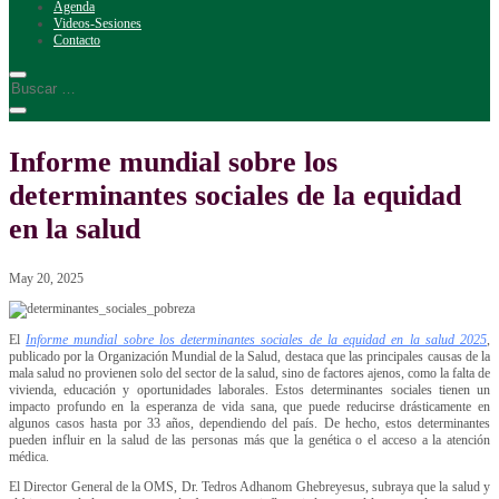
Agenda
Videos-Sesiones
Contacto
Informe mundial sobre los
determinantes sociales de la equidad
en la salud
May 20, 2025
El
Informe mundial sobre los determinantes sociales de la equidad en la salud 2025
,
publicado por la Organización Mundial de la Salud, destaca que las principales causas de la
mala salud no provienen solo del sector de la salud, sino de factores ajenos, como la falta de
vivienda, educación y oportunidades laborales. Estos determinantes sociales tienen un
impacto profundo en la esperanza de vida sana, que puede reducirse drásticamente en
algunos casos hasta por 33 años, dependiendo del país. De hecho, estos determinantes
pueden influir en la salud de las personas más que la genética o el acceso a la atención
médica.
El Director General de la OMS, Dr. Tedros Adhanom Ghebreyesus, subraya que la salud y