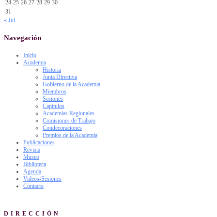
24
25
26
27
28
29
30
31
« Jul
Navegación
Inicio
Academia
Historia
Junta Directiva
Gobierno de la Academia
Miembros
Sesiones
Capítulos
Academias Regionales
Comisiones de Trabajo
Condecoraciones
Premios de la Academia
Publicaciones
Revista
Museo
Biblioteca
Agenda
Videos-Sesiones
Contacto
DIRECCIÓN