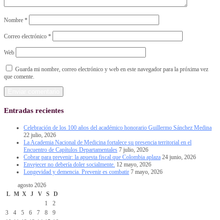
Nombre
*
Correo electrónico
*
Web
Guarda mi nombre, correo electrónico y web en este navegador para la próxima vez
que comente.
Entradas recientes
Celebración de los 100 años del académico honorario Guillermo Sánchez Medina
22 julio, 2026
La Academia Nacional de Medicina fortalece su presencia territorial en el
Encuentro de Capítulos Departamentales
7 julio, 2026
Cobrar para prevenir: la apuesta fiscal que Colombia aplaza
24 junio, 2026
Envejecer no debería doler socialmente.
12 mayo, 2026
Longevidad y demencia. Prevenir es combatir
7 mayo, 2026
agosto 2026
L
M
X
J
V
S
D
1
2
3
4
5
6
7
8
9