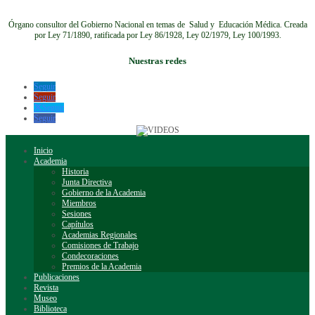
Órgano consultor del Gobierno Nacional en temas de Salud y Educación Médica.
Creada
por Ley 71/1890, ratificada por Ley 86/1928, Ley 02/1979, Ley 100/1993.
Nuestras redes
Seguir
Seguir
Seguir
Seguir
Inicio
Academia
Historia
Junta Directiva
Gobierno de la Academia
Miembros
Sesiones
Capítulos
Academias Regionales
Comisiones de Trabajo
Condecoraciones
Premios de la Academia
Publicaciones
Revista
Museo
Biblioteca