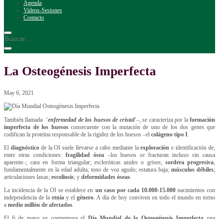
Agenda
Videos-Sesiones
Contacto
La Osteogénesis Imperfecta
May 6, 2021
También llamada ‘
enfermedad de los huesos de cristal
’–, se caracteriza por la
formación
imperfecta de los huesos
consecuente con la mutación de uno de los dos genes que
codifican la proteína responsable de la rigidez de los huesos –el
colágeno tipo I
.
El
diagnóstico
de la OI suele llevarse a cabo mediante la
exploración
e identificación de,
entre otras condiciones:
fragilidad ósea
–los huesos se fracturan incluso sin causa
aparente–; cara en forma triangular; escleróticas azules o grises;
sordera progresiva
,
fundamentalmente en la edad adulta; tono de voz agudo; estatura baja;
músculos débiles
;
articulaciones laxas;
escoliosis
; y
deformidades óseas
.
La incidencia de la OI se establece en
un caso por cada 10.000-15.000
nacimientos con
independencia de la
etnia
y el
género
. A día de hoy conviven en todo el mundo en torno
a
medio millón de afectados
.
El 6 de mayo se conmemora el
Día Mundial de la Osteogénesis Imperfecta
una