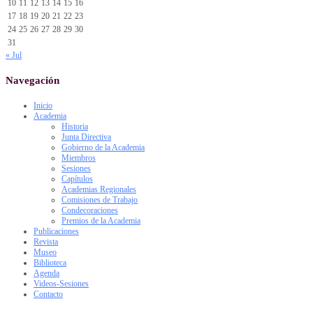
10
11
12
13
14
15
16
17
18
19
20
21
22
23
24
25
26
27
28
29
30
31
« Jul
Navegación
Inicio
Academia
Historia
Junta Directiva
Gobierno de la Academia
Miembros
Sesiones
Capítulos
Academias Regionales
Comisiones de Trabajo
Condecoraciones
Premios de la Academia
Publicaciones
Revista
Museo
Biblioteca
Agenda
Videos-Sesiones
Contacto