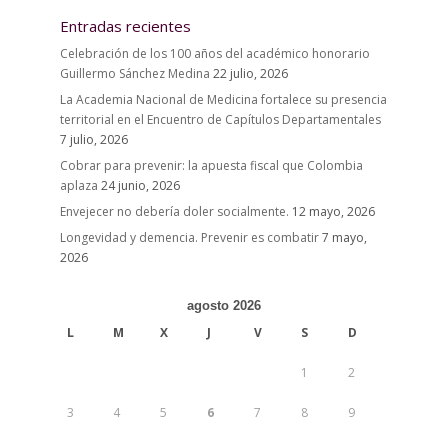
Entradas recientes
Celebración de los 100 años del académico honorario
Guillermo Sánchez Medina
22 julio, 2026
La Academia Nacional de Medicina fortalece su presencia
territorial en el Encuentro de Capítulos Departamentales
7 julio, 2026
Cobrar para prevenir: la apuesta fiscal que Colombia
aplaza
24 junio, 2026
Envejecer no debería doler socialmente.
12 mayo, 2026
Longevidad y demencia. Prevenir es combatir
7 mayo,
2026
agosto 2026
L
M
X
J
V
S
D
1
2
3
4
5
6
7
8
9