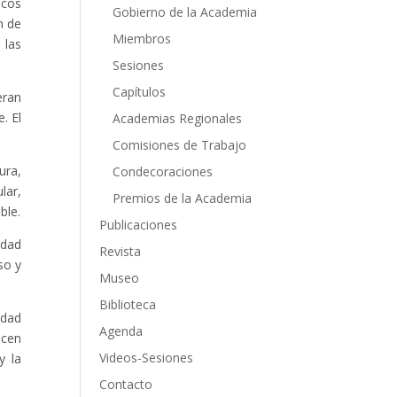
scos
Gobierno de la Academia
n de
Miembros
 las
Sesiones
Capítulos
eran
. El
Academias Regionales
Comisiones de Trabajo
ura,
Condecoraciones
lar,
Premios de la Academia
ble.
Publicaciones
edad
Revista
so y
Museo
Biblioteca
edad
Agenda
ecen
Videos-Sesiones
y la
Contacto