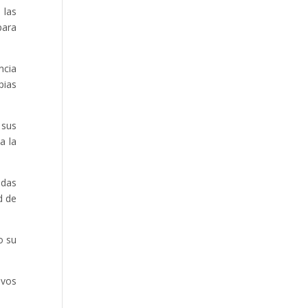
 las
para
ncia
pias
 sus
a la
adas
d de
o su
ivos