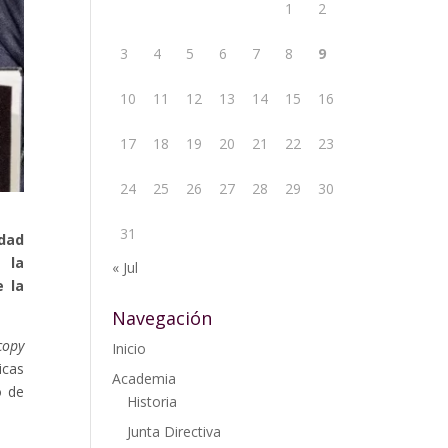
1
2
3
4
5
6
7
8
9
10
11
12
13
14
15
16
17
18
19
20
21
22
23
24
25
26
27
28
29
30
31
dad
 la
« Jul
e la
Navegación
copy
Inicio
icas
Academia
o de
Historia
Junta Directiva