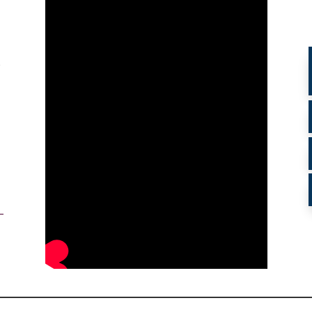
o
r
s
a
a
a