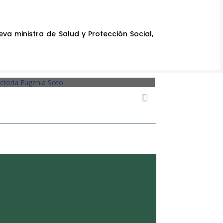
eva ministra de Salud y Protección Social,
obrar para prevenir: la apuesta
iscal que Colombia aplaza