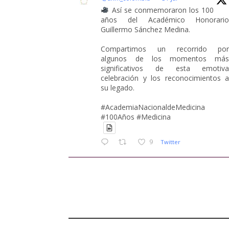
Así se conmemoraron los 100
años del Académico Honorari
Guillermo Sánchez Medina.
Compartimos un recorrido po
algunos de los momentos má
significativos de esta emotiv
celebración y los reconocimientos 
su legado.
#AcademiaNacionaldeMedicina
#100Años #Medicina
9
Twitter
Academia Nacional de Medicina
@anm_colombia
·
30 Jul
¿Qué tienen en común
Angelina Jolie, la Reina Victoria y l
cirugía?