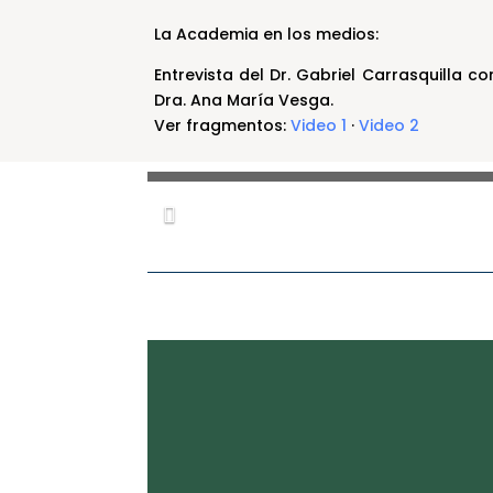
La Academia en los medios:
Entrevista del Dr. Gabriel Carrasquilla c
Dra. Ana María Vesga.
Celebración de los 100 años del
Ver fragmentos:
Video 1
·
Video 2
académico honorario Guillermo
Sánchez Medina