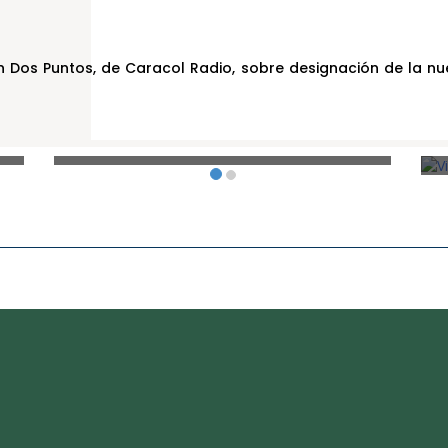
on Dos Puntos, de Caracol Radio, sobre designación de la nu
La Academia Nacional de Medicina
fortalece su presencia territorial en
el Encuentro de Capítulos
C
Departamentales
f