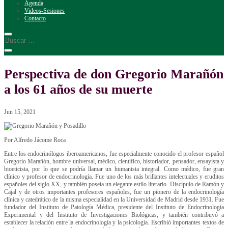
Agenda
Videos-Sesiones
Contacto
Perspectiva de don Gregorio Marañón
a los 61 años de su muerte
Jun 15, 2021
Por Alfredo Jácome Roca
Entre los endocrinólogos iberoamericanos, fue especialmente conocido el profesor español
Gregorio Marañón, hombre universal, médico, científico, historiador, pensador, ensayista y
bioeticista, por lo que se podría llamar un humanista integral. Como médico, fue gran
clínico y profesor de endocrinología. Fue uno de los más brillantes intelectuales y eruditos
españoles del siglo XX, y también poseía un elegante estilo literario. Discípulo de Ramón y
Cajal y de otros importantes profesores españoles, fue un pionero de la endocrinología
clínica y catedrático de la misma especialidad en la Universidad de Madrid desde 1931. Fue
fundador del Instituto de Patología Médica, presidente del Instituto de Endocrinología
Experimental y del Instituto de Investigaciones Biológicas; y también contribuyó a
establecer la relación entre la endocrinología y la psicología. Escribió importantes textos de