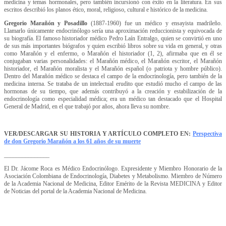
medicina y temas hormonales, pero también incursionó con éxito en la literatura. En sus
escritos describió los planos ético, moral, religioso, cultural e histórico de la medicina.
Gregorio Marañón y Posadillo
(1887-1960) fue un médico y ensayista madrileño.
Llamarlo únicamente endocrinólogo sería una aproximación reduccionista y equivocada de
su biografía. El famoso historiador médico Pedro Laín Entralgo, quien se convirtió en uno
de sus más importantes biógrafos y quien escribió libros sobre su vida en general, y otras
como Marañón y el enfermo, o Marañón el historiador (1, 2), afirmaba que en él se
conjugaban varias personalidades: el Marañón médico, el Marañón escritor, el Marañón
historiador, el Marañón moralista y el Marañón español (o patriota y hombre público).
Dentro del Marañón médico se destaca el campo de la endocrinología, pero también de la
medicina interna. Se trataba de un intelectual erudito que estudió mucho el campo de las
hormonas de su tiempo, que además contribuyó a la creación y estabilización de la
endocrinología como especialidad médica; era un médico tan destacado que el Hospital
General de Madrid, en el que trabajó por años, ahora lleva su nombre.
VER/DESCARGAR SU HISTORIA Y ARTÍCULO COMPLETO EN:
Perspectiva
de don Gregorio Marañón a los 61 años de su muerte
_______________
El Dr. Jácome Roca es Médico Endocrinólogo. Expresidente y Miembro Honorario de la
Asociación Colombiana de Endocrinología, Diabetes y Metabolismo. Miembro de Número
de la Academia Nacional de Medicina, Editor Emérito de la Revista MEDICINA y Editor
de Noticias del portal de la Academia Nacional de Medicina.