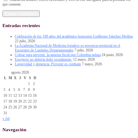
que comente.
Entradas recientes
Celebración de los 100 años del académico honorario Guillermo Sánchez Medina
22 julio, 2026
La Academia Nacional de Medicina fortalece su presencia territorial en el
Encuentro de Capítulos Departamentales
7 julio, 2026
Cobrar para prevenir: la apuesta fiscal que Colombia aplaza
24 junio, 2026
Envejecer no debería doler socialmente.
12 mayo, 2026
Longevidad y demencia. Prevenir es combatir
7 mayo, 2026
agosto 2026
L
M
X
J
V
S
D
1
2
3
4
5
6
7
8
9
10
11
12
13
14
15
16
17
18
19
20
21
22
23
24
25
26
27
28
29
30
31
« Jul
Navegación