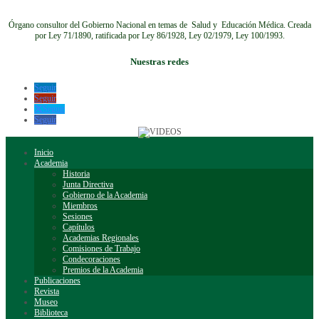
Órgano consultor del Gobierno Nacional en temas de Salud y Educación Médica.
Creada
por Ley 71/1890, ratificada por Ley 86/1928, Ley 02/1979, Ley 100/1993.
Nuestras redes
Seguir
Seguir
Seguir
Seguir
Inicio
Academia
Historia
Junta Directiva
Gobierno de la Academia
Miembros
Sesiones
Capítulos
Academias Regionales
Comisiones de Trabajo
Condecoraciones
Premios de la Academia
Publicaciones
Revista
Museo
Biblioteca