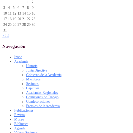
1
2
3
4
5
6
7
8
9
10
11
12
13
14
15
16
17
18
19
20
21
22
23
24
25
26
27
28
29
30
31
« Jul
Navegación
Inicio
Academia
Historia
Junta Directiva
Gobierno de la Academia
Miembros
Sesiones
Capítulos
Academias Regionales
Comisiones de Trabajo
Condecoraciones
Premios de la Academia
Publicaciones
Revista
Museo
Biblioteca
Agenda
Videos-Sesiones