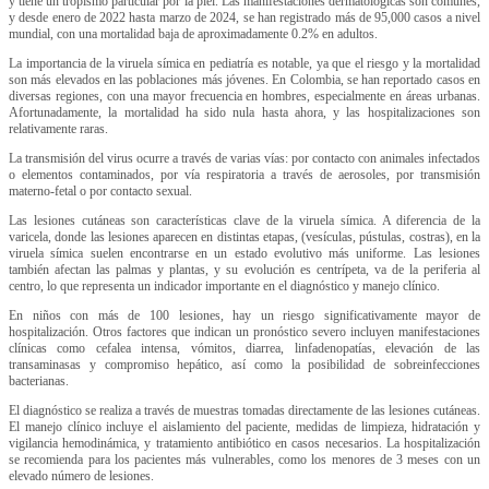
y tiene un tropismo particular por la piel. Las manifestaciones dermatológicas son comunes,
y desde enero de 2022 hasta marzo de 2024, se han registrado más de 95,000 casos a nivel
mundial, con una mortalidad baja de aproximadamente 0.2% en adultos.
La importancia de la viruela símica en pediatría es notable, ya que el riesgo y la mortalidad
son más elevados en las poblaciones más jóvenes. En Colombia, se han reportado casos en
diversas regiones, con una mayor frecuencia en hombres, especialmente en áreas urbanas.
Afortunadamente, la mortalidad ha sido nula hasta ahora, y las hospitalizaciones son
relativamente raras.
La transmisión del virus ocurre a través de varias vías: por contacto con animales infectados
o elementos contaminados, por vía respiratoria a través de aerosoles, por transmisión
materno-fetal o por contacto sexual.
Las lesiones cutáneas son características clave de la viruela símica. A diferencia de la
varicela, donde las lesiones aparecen en distintas etapas, (vesículas, pústulas, costras), en la
viruela símica suelen encontrarse en un estado evolutivo más uniforme. Las lesiones
también afectan las palmas y plantas, y su evolución es centrípeta, va de la periferia al
centro, lo que representa un indicador importante en el diagnóstico y manejo clínico.
En niños con más de 100 lesiones, hay un riesgo significativamente mayor de
hospitalización. Otros factores que indican un pronóstico severo incluyen manifestaciones
clínicas como cefalea intensa, vómitos, diarrea, linfadenopatías, elevación de las
transaminasas y compromiso hepático, así como la posibilidad de sobreinfecciones
bacterianas.
El diagnóstico se realiza a través de muestras tomadas directamente de las lesiones cutáneas.
El manejo clínico incluye el aislamiento del paciente, medidas de limpieza, hidratación y
vigilancia hemodinámica, y tratamiento antibiótico en casos necesarios. La hospitalización
se recomienda para los pacientes más vulnerables, como los menores de 3 meses con un
elevado número de lesiones.