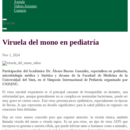
Agenda
Videos-Sesiones
Contacto
Viruela del mono en pediatría
Nov 1, 2024
Participación del Académico Dr. Álvaro Bustos González, especialista en pediatría,
microbiología médica y bioética y decano de la Facultad de Medicina de la
Universidad del Sinú, en el Simposio Internacional de Pediatría organizado por
UNISINÚ.
El virus sincitial respiratorio es el principal causante de bronquiolitis en lactantes, una
enfermedad que, aunque generalmente no se complica en neumonías bacterianas, puede ser
muy grave en ciertos casos. Este virus presenta picos epidémicos, especialmente en épocas
de lluvias, lo que representa un desafío significativo para la salud pública en regiones sin
estaciones bien definidas.
Hay un virus menos conocido pero que requiere atención: la viruela símica, también
llamada viruela del mono o viruela mpox. Es un pox-virus, un tipo de virus ADN que
incorpora su genoma a nuestra célula, que puede infectar tanto a humanos como a animales,