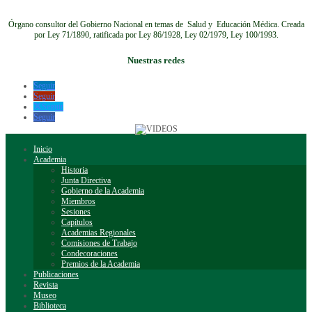
Órgano consultor del Gobierno Nacional en temas de Salud y Educación Médica.
Creada
por Ley 71/1890, ratificada por Ley 86/1928, Ley 02/1979, Ley 100/1993.
Nuestras redes
Seguir
Seguir
Seguir
Seguir
Inicio
Academia
Historia
Junta Directiva
Gobierno de la Academia
Miembros
Sesiones
Capítulos
Academias Regionales
Comisiones de Trabajo
Condecoraciones
Premios de la Academia
Publicaciones
Revista
Museo
Biblioteca