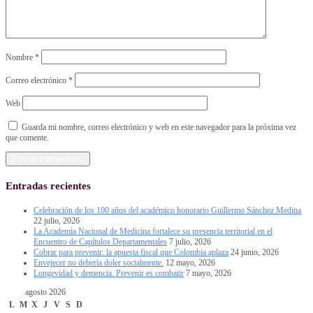
Nombre
*
Correo electrónico
*
Web
Guarda mi nombre, correo electrónico y web en este navegador para la próxima vez
que comente.
Entradas recientes
Celebración de los 100 años del académico honorario Guillermo Sánchez Medina
22 julio, 2026
La Academia Nacional de Medicina fortalece su presencia territorial en el
Encuentro de Capítulos Departamentales
7 julio, 2026
Cobrar para prevenir: la apuesta fiscal que Colombia aplaza
24 junio, 2026
Envejecer no debería doler socialmente.
12 mayo, 2026
Longevidad y demencia. Prevenir es combatir
7 mayo, 2026
agosto 2026
L
M
X
J
V
S
D