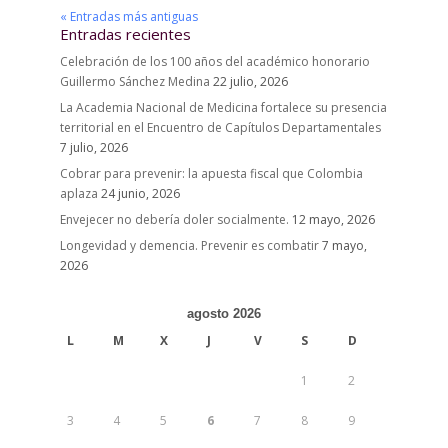
« Entradas más antiguas
Entradas recientes
Celebración de los 100 años del académico honorario
Guillermo Sánchez Medina
22 julio, 2026
La Academia Nacional de Medicina fortalece su presencia
territorial en el Encuentro de Capítulos Departamentales
7 julio, 2026
Cobrar para prevenir: la apuesta fiscal que Colombia
aplaza
24 junio, 2026
Envejecer no debería doler socialmente.
12 mayo, 2026
Longevidad y demencia. Prevenir es combatir
7 mayo,
2026
agosto 2026
L
M
X
J
V
S
D
1
2
3
4
5
6
7
8
9