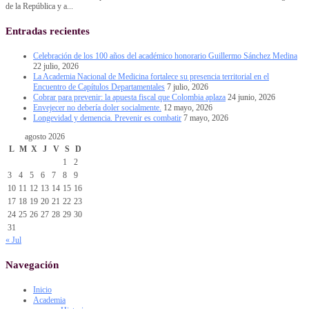
de la República y a...
Entradas recientes
Celebración de los 100 años del académico honorario Guillermo Sánchez Medina
22 julio, 2026
La Academia Nacional de Medicina fortalece su presencia territorial en el
Encuentro de Capítulos Departamentales
7 julio, 2026
Cobrar para prevenir: la apuesta fiscal que Colombia aplaza
24 junio, 2026
Envejecer no debería doler socialmente.
12 mayo, 2026
Longevidad y demencia. Prevenir es combatir
7 mayo, 2026
agosto 2026
L
M
X
J
V
S
D
1
2
3
4
5
6
7
8
9
10
11
12
13
14
15
16
17
18
19
20
21
22
23
24
25
26
27
28
29
30
31
« Jul
Navegación
Inicio
Academia