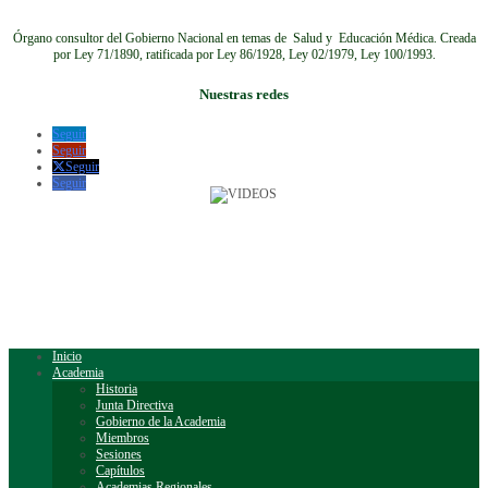
Órgano consultor del Gobierno Nacional en temas de Salud y Educación Médica.
Creada
por Ley 71/1890, ratificada por Ley 86/1928, Ley 02/1979, Ley 100/1993.
Nuestras redes
Seguir
Seguir
Seguir
Seguir
Inicio
Academia
Historia
Junta Directiva
Gobierno de la Academia
Miembros
Sesiones
Capítulos
Academias Regionales