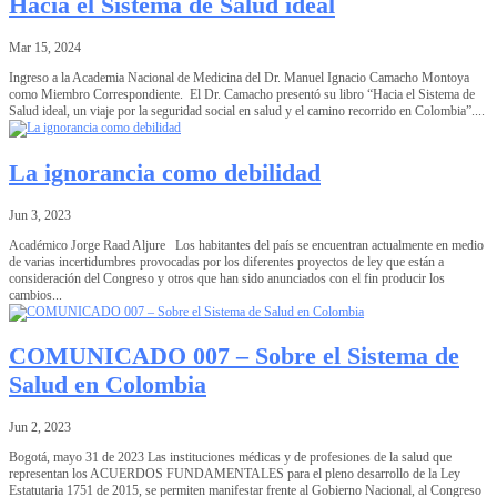
Hacia el Sistema de Salud ideal
Mar 15, 2024
Ingreso a la Academia Nacional de Medicina del Dr. Manuel Ignacio Camacho Montoya
como Miembro Correspondiente. El Dr. Camacho presentó su libro “Hacia el Sistema de
Salud ideal, un viaje por la seguridad social en salud y el camino recorrido en Colombia”....
La ignorancia como debilidad
Jun 3, 2023
Académico Jorge Raad Aljure Los habitantes del país se encuentran actualmente en medio
de varias incertidumbres provocadas por los diferentes proyectos de ley que están a
consideración del Congreso y otros que han sido anunciados con el fin producir los
cambios...
COMUNICADO 007 – Sobre el Sistema de
Salud en Colombia
Jun 2, 2023
Bogotá, mayo 31 de 2023 Las instituciones médicas y de profesiones de la salud que
representan los ACUERDOS FUNDAMENTALES para el pleno desarrollo de la Ley
Estatutaria 1751 de 2015, se permiten manifestar frente al Gobierno Nacional, al Congreso