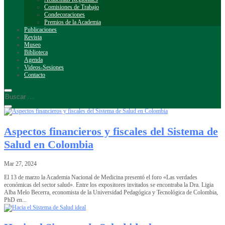
Comisiones de Trabajo
Condecoraciones
Premios de la Academia
Publicaciones
Revista
Museo
Biblioteca
Agenda
Videos-Sesiones
Contacto
Aspectos financieros y fiscales del Sistema de
Salud en Colombia
Mar 27, 2024
El 13 de marzo la Academia Nacional de Medicina presentó el foro «Las verdades
económicas del sector salud». Entre los expositores invitados se encontraba la Dra. Ligia
Alba Melo Becerra, economista de la Universidad Pedagógica y Tecnológica de Colombia,
PhD en...