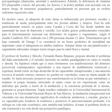
psicopatologías (depresión, ansiedad y autolesiones). Además, la deficiencia de vitamina
D3 (disponible a través del pescado, los huevos y la leche) también está asociada con un
mayor riesgo de trastornos psiquiátricos, particularmente en personas que no reciben
suficiente exposición solar.
En muchos casos, la adopción de estas dietas es influenciada por presiones sociales y
tendencias de moda, principalmente entre los jóvenes adultos y mujeres. Esto ha sido
particularmente notorio en países como Canadá y Corea del Sur donde también han
aumentado las tasas de depresión y suicidio. Los ácidos grasos poliinsaturados esenciales
para el funcionamiento neuronal son deficientes en veganos y vegetarianos, según el
estudio Craddock 2021 realizado con 2.200 personas durante 11 años. Determinaron que el
bajo contenido de Omega 3 se constituyó en un factor predictivo de mortalidad tan
importante como el tabaquismo en adultos maduros. Adoptar dietas sin una planificación y
seguimiento adecuados siempre traerá riesgos para la salud física y mental.
El profesor de bioética y filósofo, Fernando Baena Bejarano, propone abordar el problema
del daño autoinducido y el suicidio, haciendo un cambio paradigmático en cómo se estudia
y aborda. Su hipótesis señala que si estos fenómenos son manifestaciones del deterioro
psicosocial contemporáneo, equivalentes a una especie de analfabetismo existencial y
espiritual, donde existe un bajo desarrollo de las capacidades intrapersonales y una atención
excesiva al mundo exterior, entonces no pueden ser concebidos como un objeto aislado de
estudio. Se haría necesario promover una transformación en la forma en que entendemos y
tratamos la psique humana, enfocando al sujeto como un ser experiencial, como un
individuo que puede, a través de la meditación y la conciencia profunda de sí mismo,
gestionar su propio bienestar. Según estudios realizados en la Universidad Internacional de
Valencia y la Universidad Nacional Mayor de San Marcos, la meditación transpersonal está
vinculada con una disminución significativa de conductas autolesivas y suicidas, gracias a
su capacidad para fortalecer la resiliencia y promover el autoconocimiento profundo. Un
enfoque no solo más económico, sino también más holístico, al tratar el problema desde su
raíz existencial y no solo desde una perspectiva patológica.