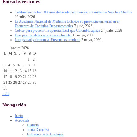
Entradas recientes
Celebración de los 100 años del académico honorario Guillermo Sánchez Medina
22 julio, 2026
La Academia Nacional de Medicina fortalece su presencia territorial en el
Encuentro de Capítulos Departamentales
7 julio, 2026
Cobrar para prevenir: la apuesta fiscal que Colombia aplaza
24 junio, 2026
Envejecer no debería doler socialmente.
12 mayo, 2026
Longevidad y demencia. Prevenir es combatir
7 mayo, 2026
agosto 2026
L
M
X
J
V
S
D
1
2
3
4
5
6
7
8
9
10
11
12
13
14
15
16
17
18
19
20
21
22
23
24
25
26
27
28
29
30
31
« Jul
Navegación
Inicio
Academia
Historia
Junta Directiva
Gobierno de la Academia