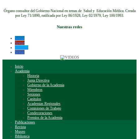
Órgano consultor del Gobierno Nacional en temas de Salud y Educación Médica.
Creada
por Ley 71/1890, ratificada por Ley 86/1928, Ley 02/1979, Ley 100/1993.
Nuestras redes
Seguir
Seguir
Seguir
Seguir
Inicio
Academia
Historia
Junta Directiva
Gobierno de la Academia
Miembros
Sesiones
Capítulos
Academias Regionales
Comisiones de Trabajo
Condecoraciones
Premios de la Academia
Publicaciones
Revista
Museo
Biblioteca