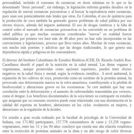
personalidad, incluído el consumo de sustancias en dosis mínimas en lo que se ha
denominado “dosis personal”, sin embargo, la legislación enfrenta grandes desafíos en la
regulación de nuevas sustancias psicoactivas y al buscar la equivalencia entre sustancias,
pues unas son potencialmente más letales que otras. En Colombia, el uso de químicos para
la producción de coca también ha generado graves problemas de salud pública por sus
efectos tóxicos, además del impacto ambiental. El uso de drogas sintéticas y la falta de
control sobre el mercado de sustancias psicoactivas se ha convertido en un problema de
salud pública ya que muchas sustancias consideradas “nuevas” en realidad fueron
sintetizadas por primera vez hace más de 40 años pero no han sido incorporadas en las
convenciones y legislaciones, proceso que lleva varios años. Muchas de estas sustancias,
son mucho más potentes y adictivas que las drogas tradicionales, lo que genera una
dependencia rápida y peligrosa en los consumidores.
El director del Instituto Colombiano de Estudios Bioéticos-ICEB, Dr. Ricardo Andrés Roa-
Castellanos abordó el papel de la nutrición en la salud mental. Las dietas veganas y
vegetarianas, aunque promovidas como opciones superiores, pueden tener efectos
negativos en la salud física y mental, según la evidencia científica. A nivel ambiental, la
expansión de los cultivos de soya, promovida como un sustituto de la proteína animal, ha
provocado una deforestación masiva en la selva amazónica, contribuyendo a la pérdida de
biodiversidad y alteraciones graves en los ecosistemas. Se cree también que hay una
correlación entre la deforestación y el aumento de enfermedades transmitidas por vectores,
como el dengue. Los beneficios documentados de la soya tienen su contraparte en estudios
que aseguran que su consumo excesivo puede estar relacionado con una disminución en la
calidad del esperma en hombres, alteraciones en los ciclos ovulatorios en mujeres, y
alteraciones en la regulación de la tiroides.
Un estudio a gran escala realizado por la facultad de psicología de la Universidad de
Indiana, con 171.802 participantes, 157.778 consumidores de carne y 13.259 vegano-
vegetarianos, entre los 11 y los 94 años concluyó que existía una alta relación estadística
entre la restricción de proteínas animales en la dieta y un alto riesgo de sufrir diversas