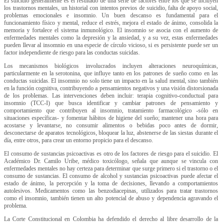
El suicidio generalmente es el resultado de una serie de factores entre los que se incluyen
los trastornos mentales, un historial con intentos previos de suicidio, falta de apoyo social,
problemas emocionales e insomnio. Un buen descanso es fundamental para el
funcionamiento físico y mental, reduce el estrés, mejora el estado de ánimo, consolida la
memoria y fortalece el sistema inmunológico. El insomnio se asocia con el aumento de
enfermedades mentales como la depresión y la ansiedad, y a su vez, estas enfermedades
pueden llevar al insomnio en una especie de círculo vicioso, si es persistente puede ser un
factor independiente de riesgo para las conductas suicidas.
Los mecanismos biológicos involucrados incluyen alteraciones neuroquímicas,
particularmente en la serotonina, que influye tanto en los patrones de sueño como en las
conductas suicidas. El insomnio no solo tiene un impacto en la salud mental, sino también
en la función cognitiva, contribuyendo a pensamientos negativos y una visión distorsionada
de los problemas. Las intervenciones deben incluir: terapia cognitivo-conductual para
insomnio (TCC-I) que busca identificar y cambiar patrones de pensamiento y
comportamiento que contribuyen al insomnio, tratamiento farmacológico -sólo en
situaciones específicas- y fomentar hábitos de higiene del sueño; mantener una hora para
acostarse y levantarse, no consumir alimentos o bebidas poco antes de dormir,
desconectarse de aparatos tecnológicos, bloquear la luz, abstenerse de las siestas durante el
día, entre otros, para crear un entorno propicio para el descanso.
El consumo de sustancias psicoactivas es otro de los factores de riesgo para el suicidio. El
Académico Dr. Camilo Uribe, médico toxicólogo, señala que aunque se vincula con
enfermedades mentales no hay certeza para determinar que surge primero si el trastorno o el
consumo de sustancias. El consumo de alcohol y sustancias psicoactivas puede afectar el
estado de ánimo, la percepción y la toma de decisiones, llevando a comportamientos
autolesivos. Medicamentos como las benzodiacepinas, utilizados para tratar trastornos
como el insomnio, también tienen un alto potencial de abuso y dependencia agravando el
problema.
La Corte Constitucional en Colombia ha defendido el derecho al libre desarrollo de la