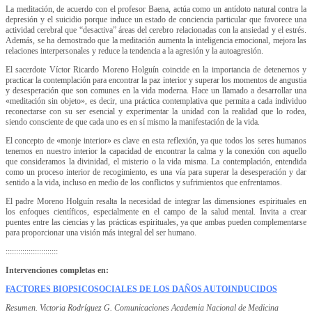
La meditación, de acuerdo con el profesor Baena, actúa como un antídoto natural contra la
depresión y el suicidio porque induce un estado de conciencia particular que favorece una
actividad cerebral que “desactiva” áreas del cerebro relacionadas con la ansiedad y el estrés.
Además, se ha demostrado que la meditación aumenta la inteligencia emocional, mejora las
relaciones interpersonales y reduce la tendencia a la agresión y la autoagresión.
El sacerdote Víctor Ricardo Moreno Holguín coincide en la importancia de detenernos y
practicar la contemplación para encontrar la paz interior y superar los momentos de angustia
y desesperación que son comunes en la vida moderna. Hace un llamado a desarrollar una
«meditación sin objeto», es decir, una práctica contemplativa que permita a cada individuo
reconectarse con su ser esencial y experimentar la unidad con la realidad que lo rodea,
siendo consciente de que cada uno es en sí mismo la manifestación de la vida.
El concepto de «monje interior» es clave en esta reflexión, ya que todos los seres humanos
tenemos en nuestro interior la capacidad de encontrar la calma y la conexión con aquello
que consideramos la divinidad, el misterio o la vida misma. La contemplación, entendida
como un proceso interior de recogimiento, es una vía para superar la desesperación y dar
sentido a la vida, incluso en medio de los conflictos y sufrimientos que enfrentamos.
El padre Moreno Holguín resalta la necesidad de integrar las dimensiones espirituales en
los enfoques científicos, especialmente en el campo de la salud mental. Invita a crear
puentes entre las ciencias y las prácticas espirituales, ya que ambas pueden complementarse
para proporcionar una visión más integral del ser humano.
:::::::::::::::::::::::::
Intervenciones completas en:
FACTORES BIOPSICOSOCIALES DE LOS DAÑOS AUTOINDUCIDOS
Resumen. Victoria Rodríguez G. Comunicaciones Academia Nacional de Medicina