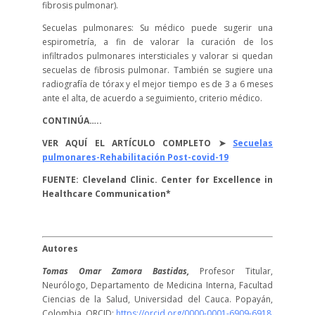
fibrosis pulmonar).
Secuelas pulmonares: Su médico puede sugerir una
espirometría, a fin de valorar la curación de los
infiltrados pulmonares intersticiales y valorar si quedan
secuelas de fibrosis pulmonar. También se sugiere una
radiografía de tórax y el mejor tiempo es de 3 a 6 meses
ante el alta, de acuerdo a seguimiento, criterio médico.
CONTINÚA…..
VER AQUÍ EL ARTÍCULO COMPLETO ➤
Secuelas
pulmonares-Rehabilitación Post-covid-19
FUENTE: Cleveland Clinic. Center for Excellence in
Healthcare Communication*
Autores
Tomas Omar Zamora Bastidas,
Profesor Titular,
Neurólogo, Departamento de Medicina Interna, Facultad
Ciencias de la Salud, Universidad del Cauca. Popayán,
Colombia. ORCID:
https://orcid.org/0000-0001-6909-6918