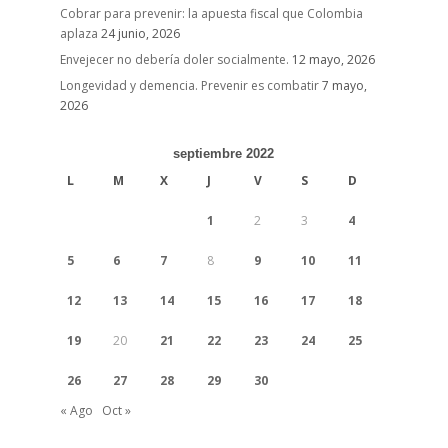
Cobrar para prevenir: la apuesta fiscal que Colombia
aplaza
24 junio, 2026
Envejecer no debería doler socialmente.
12 mayo, 2026
Longevidad y demencia. Prevenir es combatir
7 mayo,
2026
septiembre 2022
L
M
X
J
V
S
D
1
2
3
4
5
6
7
8
9
10
11
12
13
14
15
16
17
18
19
20
21
22
23
24
25
26
27
28
29
30
« Ago
Oct »