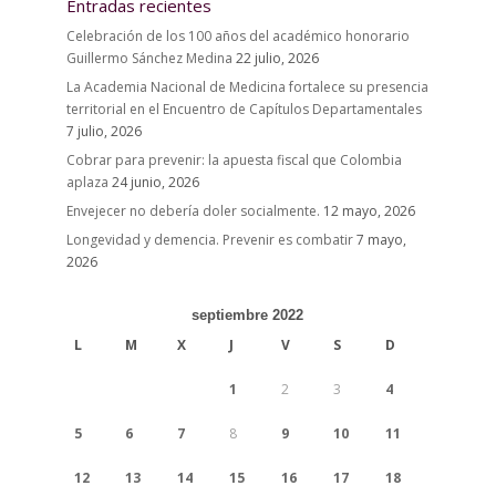
Entradas recientes
Celebración de los 100 años del académico honorario
Guillermo Sánchez Medina
22 julio, 2026
La Academia Nacional de Medicina fortalece su presencia
territorial en el Encuentro de Capítulos Departamentales
7 julio, 2026
Cobrar para prevenir: la apuesta fiscal que Colombia
aplaza
24 junio, 2026
Envejecer no debería doler socialmente.
12 mayo, 2026
Longevidad y demencia. Prevenir es combatir
7 mayo,
2026
septiembre 2022
L
M
X
J
V
S
D
1
2
3
4
5
6
7
8
9
10
11
12
13
14
15
16
17
18