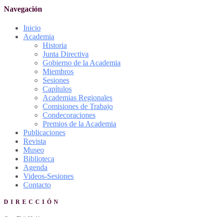
Navegación
Inicio
Academia
Historia
Junta Directiva
Gobierno de la Academia
Miembros
Sesiones
Capítulos
Academias Regionales
Comisiones de Trabajo
Condecoraciones
Premios de la Academia
Publicaciones
Revista
Museo
Biblioteca
Agenda
Videos-Sesiones
Contacto
DIRECCIÓN