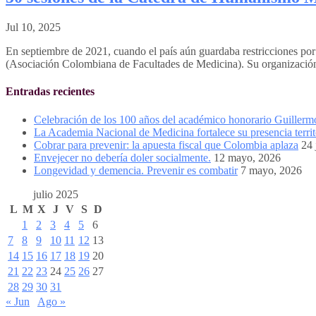
Jul 10, 2025
En septiembre de 2021, cuando el país aún guardaba restricciones 
(Asociación Colombiana de Facultades de Medicina). Su organización 
Entradas recientes
Celebración de los 100 años del académico honorario Guiller
La Academia Nacional de Medicina fortalece su presencia territ
Cobrar para prevenir: la apuesta fiscal que Colombia aplaza
24 
Envejecer no debería doler socialmente.
12 mayo, 2026
Longevidad y demencia. Prevenir es combatir
7 mayo, 2026
julio 2025
L
M
X
J
V
S
D
1
2
3
4
5
6
7
8
9
10
11
12
13
14
15
16
17
18
19
20
21
22
23
24
25
26
27
28
29
30
31
« Jun
Ago »