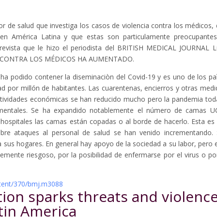
or de salud que investiga los casos de violencia contra los médicos, 
 en América Latina y que estas son particulamente preocupante
evista que le hizo el periodista del BRITISH MEDICAL JOURNAL L
CIA CONTRA LOS MÉDICOS HA AUMENTADO.
ha podido contener la diseminaciòn del Covid-19 y es uno de los pa
d por millón de habitantes. Las cuarentenas, encierros y otras medi
tividades económicas se han reducido mucho pero la pandemia tod
mentales. Se ha expandido notablemente el número de camas U
ospitales las camas están copadas o al borde de hacerlo. Esta es
obre ataques al personal de salud se han venido incrementando.
 sus hogares. En general hay apoyo de la sociedad a su labor, pero 
emente riesgoso, por la posibilidad de enfermarse por el virus o po
tent/370/bmj.m3088
ion sparks threats and violenc
atin America