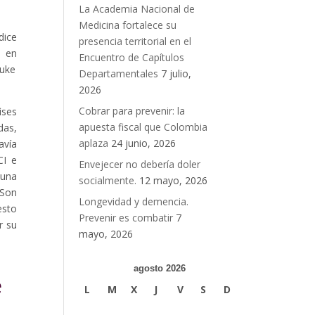
La Academia Nacional de
Medicina fortalece su
dice
presencia territorial en el
s en
Encuentro de Capítulos
uke
Departamentales
7 julio,
2026
Cobrar para prevenir: la
ìses
apuesta fiscal que Colombia
das,
aplaza
24 junio, 2026
avía
CI e
Envejecer no debería doler
 una
socialmente.
12 mayo, 2026
 Son
Longevidad y demencia.
esto
Prevenir es combatir
7
r su
mayo, 2026
agosto 2026
e
L
M
X
J
V
S
D