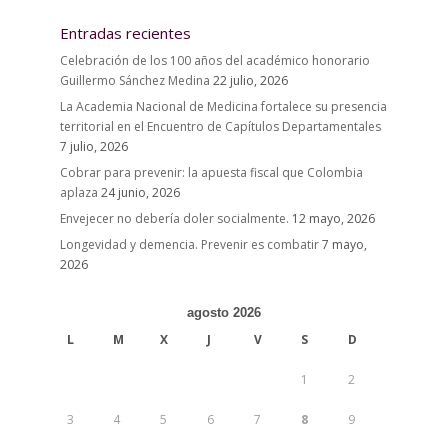
Entradas recientes
Celebración de los 100 años del académico honorario
Guillermo Sánchez Medina
22 julio, 2026
La Academia Nacional de Medicina fortalece su presencia
territorial en el Encuentro de Capítulos Departamentales
7 julio, 2026
Cobrar para prevenir: la apuesta fiscal que Colombia
aplaza
24 junio, 2026
Envejecer no debería doler socialmente.
12 mayo, 2026
Longevidad y demencia. Prevenir es combatir
7 mayo,
2026
agosto 2026
L
M
X
J
V
S
D
1
2
3
4
5
6
7
8
9